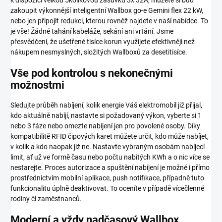
k dispozici velkou 5kolíkovou zásuvku 3x 32A, můžete si buď
zakoupit výkonnější inteligentní Wallbox go-e Gemini flex 22 kW,
nebo jen připojit redukci, kterou rovněž najdete v naší nabídce. To
je vše! Žádné tahání kabeláže, sekání ani vrtání. Jsme
přesvědčeni, že ušetřené tisíce korun využijete efektivněji než
nákupem nesmyslných, složitých Wallboxů za desetitisíce.
Vše pod kontrolou s nekonečnými
možnostmi
Sledujte průběh nabíjení, kolik energie Váš elektromobil již přijal,
kdo aktuálně nabíjí, nastavte si požadovaný výkon, vyberte si 1
nebo 3 fáze nebo omezte nabíjení jen pro povolené osoby. Díky
kompatibilitě RFID čipových karet můžete určit, kdo může nabíjet,
v kolik a kdo naopak již ne. Nastavte vybraným osobám nabíjecí
limit, ať už ve formě času nebo počtu nabitých KWh a o nic více se
nestarejte. Proces autorizace a spuštění nabíjení je možné i přímo
prostřednictvím mobilní aplikace, push notifikace, případně tuto
funkcionalitu úplně deaktivovat. To oceníte v případě vícečlenné
rodiny či zaměstnanců.
Moderní a vždy nadčasový Wallbox