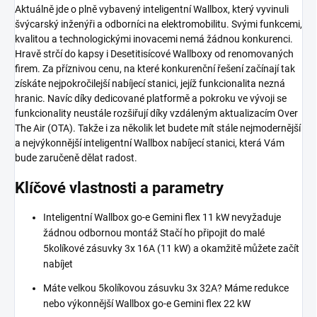
Aktuálně jde o plně vybavený inteligentní Wallbox, který vyvinuli
švýcarský inženýři a odborníci na elektromobilitu. Svými funkcemi,
kvalitou a technologickými inovacemi nemá žádnou konkurenci.
Hravě strčí do kapsy i Desetitisícové Wallboxy od renomovaných
firem. Za příznivou cenu, na které konkurenční řešení začínají tak
získáte nejpokročilejší nabíjecí stanici, jejíž funkcionalita nezná
hranic. Navíc díky dedicované platformě a pokroku ve vývoji se
funkcionality neustále rozšiřují díky vzdáleným aktualizacím Over
The Air (OTA). Takže i za několik let budete mít stále nejmodernější
a nejvýkonnější inteligentní Wallbox nabíjecí stanici, která Vám
bude zaručeně dělat radost.
Klíčové vlastnosti a parametry
Inteligentní Wallbox go-e Gemini flex 11 kW nevyžaduje
žádnou odbornou montáž Stačí ho připojit do malé
5kolíkové zásuvky 3x 16A (11 kW) a okamžitě můžete začít
nabíjet
Máte velkou 5kolíkovou zásuvku 3x 32A? Máme redukce
nebo výkonnější Wallbox go-e Gemini flex 22 kW