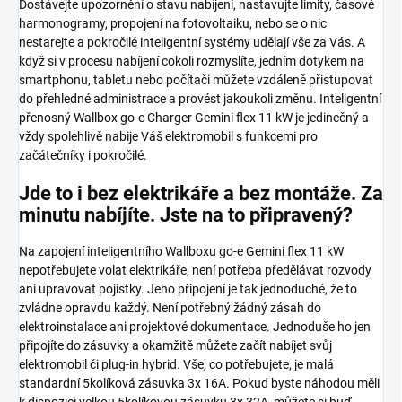
Dostávejte upozornění o stavu nabíjení, nastavujte limity, časové
harmonogramy, propojení na fotovoltaiku, nebo se o nic
nestarejte a pokročilé inteligentní systémy udělají vše za Vás. A
když si v procesu nabíjení cokoli rozmyslíte, jedním dotykem na
smartphonu, tabletu nebo počítači můžete vzdáleně přistupovat
do přehledné administrace a provést jakoukoli změnu. Inteligentní
přenosný Wallbox go-e Charger Gemini flex 11 kW je jedinečný a
vždy spolehlivě nabije Váš elektromobil s funkcemi pro
začátečníky i pokročilé.
Jde to i bez elektrikáře a bez montáže. Za
minutu nabíjíte. Jste na to připravený?
Na zapojení inteligentního Wallboxu go-e Gemini flex 11 kW
nepotřebujete volat elektrikáře, není potřeba předělávat rozvody
ani upravovat pojistky. Jeho připojení je tak jednoduché, že to
zvládne opravdu každý. Není potřebný žádný zásah do
elektroinstalace ani projektové dokumentace. Jednoduše ho jen
připojíte do zásuvky a okamžitě můžete začít nabíjet svůj
elektromobil či plug-in hybrid. Vše, co potřebujete, je malá
standardní 5kolíková zásuvka 3x 16A. Pokud byste náhodou měli