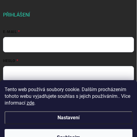
PŘIHLÁŠENÍ
E-MAIL
HESLO
Přihlásit se
Tento web používá soubory cookie. Dalším procházením
tohoto webu vyjadřujete souhlas s jejich používáním.. Více
Nová registrace
Zapomenuté heslo
informací
zde
.
Nastavení
Copyright 2026
evpartner.cz
. Všechna práva vyhrazena.