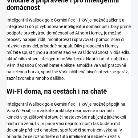
Vhodné a připravené i pro inteligentní
domácnost
Inteligentní Wallbox go-e Gemini flex 11 kW je možné začlenit a
integrovat i do již vybudované inteligentní domácnosti. Díky přímé
podpoře pro chytrou domácnost od Athom Homey, je možné
procesy nabíjení řídit, monitorovat i spravovat i pomocí scén či
různých pravidel, případně naopak. Díky propojení s Homey
můžete spustit jinou automatizaci ve Vaší domácnosti v důsledku
aktuálního stavu inteligentního Wallboxu. Například při nabití na
Vámi žádanou úroveň baterie blikne lampička ve Vaší pracovně
na zelenou barvu, spustí se Vaše oblíbená píseň, otevře se garáž,
zazní zvonek a mnoho dalšího.
Wi-Fi doma, na cestách i na chatě
Inteligentní Wallbox go-e Gemini flex 11 kW je možné připojit na
Vaši Wi-Fi síť, čím získáte prakticky neomezené možnosti
konektivity, zjišťování stavu či nastavování nabíjení z jakéhokoli
místa na zemi. I v případě Vaší nepřítomnosti tak budete mít
dokonalý přehled o nabíjení, spotřebě či samotném výkonu. V
případě, že se rozhodnete si tuto inteligentní nabíječku vzít s