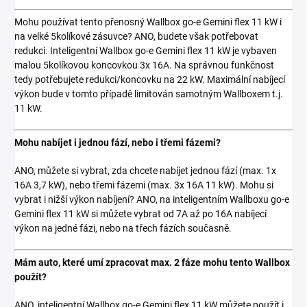
Mohu používat tento přenosný Wallbox go-e Gemini flex 11 kW i
na velké 5kolíkové zásuvce? ANO, budete však potřebovat
redukci. Inteligentní Wallbox go-e Gemini flex 11 kW je vybaven
malou 5kolíkovou koncovkou 3x 16A. Na správnou funkčnost
tedy potřebujete redukci/koncovku na 22 kW. Maximální nabíjecí
výkon bude v tomto případě limitován samotným Wallboxem t.j.
11 kW.
Mohu nabíjet i jednou fází, nebo i třemi fázemi?
ANO, můžete si vybrat, zda chcete nabíjet jednou fází (max. 1x
16A 3,7 kW), nebo třemi fázemi (max. 3x 16A 11 kW). Mohu si
vybrat i nižší výkon nabíjení? ANO, na inteligentním Wallboxu go-e
Gemini flex 11 kW si můžete vybrat od 7A až po 16A nabíjecí
výkon na jedné fázi, nebo na třech fázích současně.
Mám auto, které umí zpracovat max. 2 fáze mohu tento Wallbox
použít?
ANO, inteligentní Wallbox go-e Gemini flex 11 kW můžete použít i