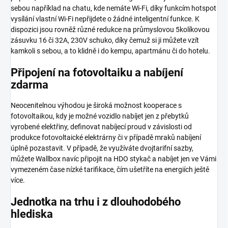
sebou například na chatu, kde nemáte Wi-Fi, díky funkcím hotspot
vysílání vlastní Wi-Fi nepřijdete o žádné inteligentní funkce. K
dispozici jsou rovněž různé redukce na průmyslovou 5kolíkovou
zásuvku 16 či 32A, 230V schuko, díky čemuž si ji můžete vzít
kamkoli s sebou, a to klidně i do kempu, apartmánu či do hotelu.
Připojení na fotovoltaiku a nabíjení
zdarma
Neocenitelnou výhodou je široká možnost kooperace s
fotovoltaikou, kdy je možné vozidlo nabíjet jen z přebytků
vyrobené elektřiny, definovat nabíjecí proud v závislosti od
produkce fotovoltaické elektrárny či v případě mraků nabíjení
úplně pozastavit. V případě, že využíváte dvojtarifní sazby,
můžete Wallbox navíc připojit na HDO stykač a nabíjet jen ve Vámi
vymezeném čase nízké tarifikace, čím ušetříte na energiích ještě
více.
Jednotka na trhu i z dlouhodobého
hlediska