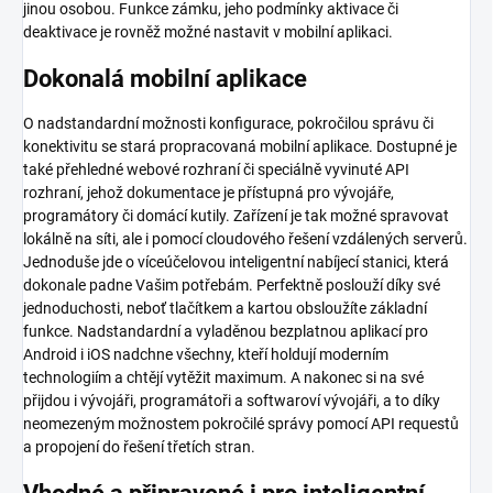
jinou osobou. Funkce zámku, jeho podmínky aktivace či
deaktivace je rovněž možné nastavit v mobilní aplikaci.
Dokonalá mobilní aplikace
O nadstandardní možnosti konfigurace, pokročilou správu či
konektivitu se stará propracovaná mobilní aplikace. Dostupné je
také přehledné webové rozhraní či speciálně vyvinuté API
rozhraní, jehož dokumentace je přístupná pro vývojáře,
programátory či domácí kutily. Zařízení je tak možné spravovat
lokálně na síti, ale i pomocí cloudového řešení vzdálených serverů.
Jednoduše jde o víceúčelovou inteligentní nabíjecí stanici, která
dokonale padne Vašim potřebám. Perfektně poslouží díky své
jednoduchosti, neboť tlačítkem a kartou obsloužíte základní
funkce. Nadstandardní a vyladěnou bezplatnou aplikací pro
Android i iOS nadchne všechny, kteří holdují moderním
technologiím a chtějí vytěžit maximum. A nakonec si na své
přijdou i vývojáři, programátoři a softwaroví vývojáři, a to díky
neomezeným možnostem pokročilé správy pomocí API requestů
a propojení do řešení třetích stran.