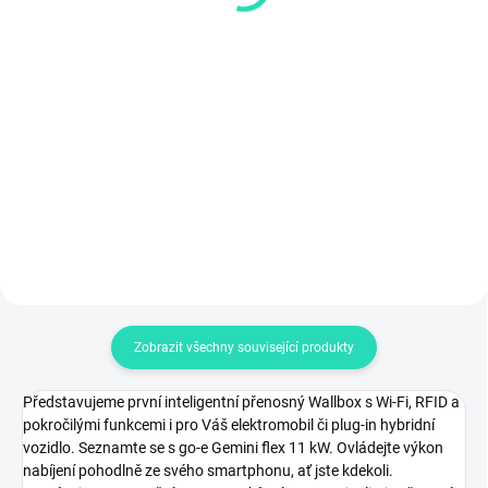
3 899 Kč
461,98 Kč bez DPH
3 222,31 Kč bez DPH
Do košíku
Do košíku
Náhradní konzole pro všechny
WallBoxy go-e Charger Gemini
Nadstandardně kvalitní a
Flex a Gemini Flex 2.0, určená k
prémiový nabíjecí kabel
montáži WallBoxu na stěnu.
Mennekes Type 2, maximální
Vhodná pro přenášení WallBoxu
nabíjecí výkon až 11 kW 3 x 16 A,
go-e mezi více lokalitami....
podpora pro jednofázové,
dvoufázové i třífázové dobíjení,...
Zobrazit všechny související produkty
Představujeme první inteligentní přenosný Wallbox s Wi-Fi, RFID a
pokročilými funkcemi i pro Váš elektromobil či plug-in hybridní
vozidlo. Seznamte se s go-e Gemini flex 11 kW. Ovládejte výkon
nabíjení pohodlně ze svého smartphonu, ať jste kdekoli.