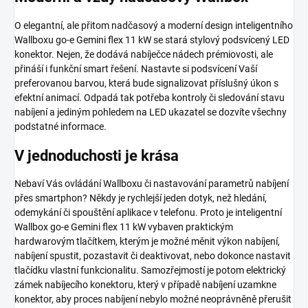
O elegantní, ale přitom nadčasový a moderní design inteligentního
Wallboxu go-e Gemini flex 11 kW se stará stylový podsvícený LED
konektor. Nejen, že dodává nabíječce nádech prémiovosti, ale
přináší i funkční smart řešení. Nastavte si podsvícení Vaší
preferovanou barvou, která bude signalizovat příslušný úkon s
efektní animací. Odpadá tak potřeba kontroly či sledování stavu
nabíjení a jediným pohledem na LED ukazatel se dozvíte všechny
podstatné informace.
V jednoduchosti je krása
Nebaví Vás ovládání Wallboxu či nastavování parametrů nabíjení
přes smartphon? Někdy je rychlejší jeden dotyk, než hledání,
odemykání či spouštění aplikace v telefonu. Proto je inteligentní
Wallbox go-e Gemini flex 11 kW vybaven praktickým
hardwarovým tlačítkem, kterým je možné měnit výkon nabíjení,
nabíjení spustit, pozastavit či deaktivovat, nebo dokonce nastavit
tlačídku vlastní funkcionalitu. Samozřejmostí je potom elektrický
zámek nabíjecího konektoru, který v případě nabíjení uzamkne
konektor, aby proces nabíjení nebylo možné neoprávněně přerušit