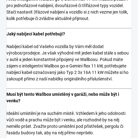
pro jednofázové nabíjení, dvoufázové či třífázové typy vozidel.
Stačí nastavit 3fázové nabíjení a vozidlo si z nich vezme jen tolik,
kolik potřebuje či zvládne aktuálně přijmout.
Jaký nabíjecí kabel potřebuji?
Nabíjecí kabel od Vašeho vozidla by Vám měl dodat
výrobce/prodejce. Je však výhodné mít jeden kabel stále s sebou
v autě a jeden konstantně připojený ve Wallboxu. Pokud máte
zájem o inteligentní Wallbox go-e Gemini flex 11 kW, potřebujete
nabíjecí kabel označovaný jako Typ 2 3x 16A 11 kW můžete si ho
zakoupit přímo z naší nabídky originálního příslušenství.
Musí být tento Wallbox umístěný v garáži, nebo může být i
venku?
Ideální umístění je na suchém místě. Vzhledem k jeho odolnosti
vůči vodě a prachu může být i venku, ale rozhodně by na něj
nemělo pršet. Zvažte proto umístění pod přístřešek, pergolu či
fasádu budovy tak, aby na něj přímo nepršelo.