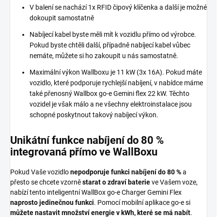
V balení se nachází 1x RFID čipový klíčenka a další je možné
dokoupit samostatně
Nabíjecí kabel byste měli mít k vozidlu přímo od výrobce.
Pokud byste chtěli další, případně nabíjecí kabel vůbec
nemáte, můžete si ho zakoupit u nás samostatně.
Maximální výkon Wallboxu je 11 kW (3x 16A). Pokud máte
vozidlo, které podporuje rychlejší nabíjení, v nabídce máme
také přenosný Wallbox go-e Gemini flex 22 kW. Těchto
vozidel je však málo a ne všechny elektroinstalace jsou
schopné poskytnout takový nabíjecí výkon.
Unikátní funkce nabíjení do 80 %
integrovaná přímo ve WallBoxu
Pokud Vaše vozidlo
nepodporuje funkci nabíjení do 80 %
a
přesto se chcete vzorně
starat o zdraví baterie
ve Vašem voze,
nabízí tento inteligentní WallBox go-e Charger Gemini Flex
naprosto jedinečnou funkci
. Pomocí mobilní aplikace go-e si
můžete nastavit množství energie v kWh, které se má nabít
.