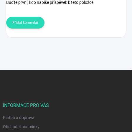
Buďte první, kdo napíše příspěvek k této položce.
Přidat komentář
Z
á
p
a
t
í
INFORMACE PRO VÁS
Platba a doprava
Obchodní podmínky