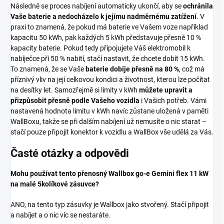
Následně se proces nabíjení automaticky ukončí, aby se
ochránila
Vaše baterie a nedocházelo k jejímu nadměrnému zatížení
. V
praxi to znamená, že pokud má baterie ve Vašem voze například
kapacitu 50 kWh, pak každých 5 kWh představuje přesně 10 %
kapacity baterie. Pokud tedy připojujete Váš elektromobil k
nabíječce při 50 % nabití, stačí nastavit, že chcete dobít 15 kWh.
To znamená, že se Vaše
baterie dobije přesně na 80 %
, což má
příznivý vliv na její celkovou kondici a životnost, kterou lze počítat
na desítky let. Samozřejmě si limity v kWh
můžete upravit a
přizpůsobit přesně podle Vašeho vozidla
i Vašich potřeb. Vámi
nastavená hodnota limitu v kWh navíc zůstane uložená v paměti
WallBoxu, takže se při dalším nabíjení už nemusíte o nic starat –
stačí pouze připojit konektor k vozidlu a WallBox vše udělá za Vás.
Časté otázky a odpovědi
Mohu používat tento přenosný Wallbox go-e Gemini flex 11 kW
na malé 5kolíkové zásuvce?
ANO, na tento typ zásuvky je Wallbox jako stvořený. Stačí připojit
a nabíjet a o nic víc se nestaráte.