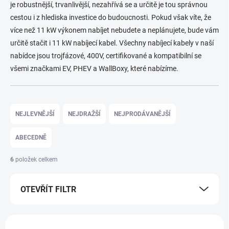
je robustnější, trvanlivější, nezahřívá se a určitě je tou správnou
cestou i z hlediska investice do budoucnosti. Pokud však víte, že
více než 11 kW výkonem nabíjet nebudete a neplánujete, bude vám
určitě stačit i 11 kW nabíjecí kabel. Všechny nabíjecí kabely v naší
nabídce jsou trojfázové, 400V, certifikované a kompatibilní se
všemi značkami EV, PHEV a WallBoxy, které nabízíme.
Ř
a
NEJLEVNĚJŠÍ
NEJDRAŽŠÍ
NEJPRODÁVANĚJŠÍ
z
e
ABECEDNĚ
n
í
6
položek celkem
p
r
OTEVŘÍT FILTR
o
d
u
V
k