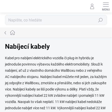
Přejít
na
obsah
Hledat
Domů
Nabíjecí kabely
Kabel pro nabíjení elektrického vozidla či plug-in hybridu je
jednoduše povinnou výbavou každého elektromobilisty. Slouží k
nabíjení, ať už z vlastního domácího WallBoxu nebo z veřejného
AC nabíjecího stojanu. Nabíjecí kabel můžete mít jeden, za každým
jej odpojíte z WallBoxu, zmotáte a přenášíte, nebo si jich zakoupíte
více. Nabíjecí kabely se liší podle výkonu a délky. Platí vždy, že
výkonnější nabíjecí kabel 22 kW zvládne nabíjet i pomalejší 11 kW
vozidla. Naopak to však neplatí. 11 kW nabíjecí kabel nedokáže
jednoduše nabíjet více než 11 kW. Výkonnější nabíjecí kabel 22 kW