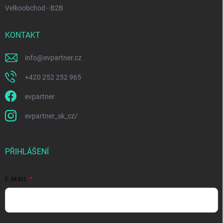
Velkoobchod - B2B
KONTAKT
info
@
evpartner.cz
+420 252 252 965
evpartner
evpartner_sk_cz/
PŘIHLÁŠENÍ
E-MAIL