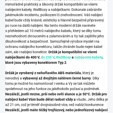
mimořádně praktický a šikovný držák kompatibilní se všemi
nabíjecími kabely, WallBoxy a nabíječkami. Dokonale zabráníte
jakémukoliv incidentu, poškození či znehodnocení. Váš nabíjecí
kabel bude vždy krásně, esteticky a hlavně bezpečně připravený
po ruce na další nabíjení. Na tento moderní držák navinete
s přehledem až 10 metrů nabíjecího kabelu, který se díky tomu
neznehodnotí zkroucením a zalamováním a Vy tak zajištíte jeho
dlouhověkost a bezpečnost. Samozřejmě výrobce myslel i na
ochranu nabíjecího konektoru, takže chráněn bude nejen kabel
sám, ale i nabíjecí konektor.
Držák je kompatibilní se všemi
nabíječkami do 400 V,
do 230 V
,
WallBoxy
a
nabíjecími kabely
,
které jsou vybaveny konektorem Typ 2
.
Držák je vyrobený z nehořlavého ABS materiálu
, který je
nevodivý a
vybavený až dvojitým nátěrem černé barvy
. Díky
tomu je možné ho namontovat i venku a Vy se tak můžete
spolehnout na jeho funkce za jakéhokoliv počasí a podmínek.
Nezáleží, jestli mrzne, prší nebo svítí slunce a je 50°C. Držák pro
nabíjecí kabel Vám bude dělat radost vždy a
všude
.
Jeho délka je
až 21 cm, což je téměř dvojnásobně více, než nabízí konkurence.
Nezáleží, jestli máte těžký trojfázový, nebo jednofázový nabíjecí