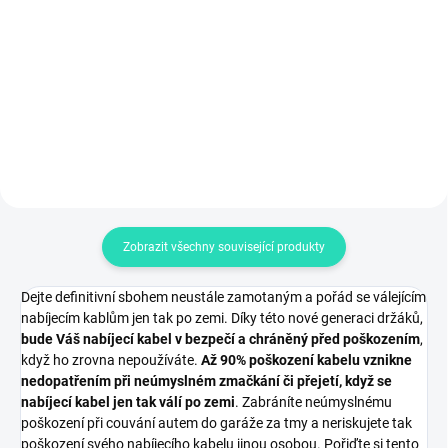
Nadstandardně kvalitní a
Sada až tří různých adaptérů a
prémiový nabíjecí kabel
redukcí, určená pro WallBoxy a
Mennekes Type 2, maximální
nabíječky s výkonem 11 kW,
nabíjecí výkon až 11 kW 3 x 16 A,
vhodná domů i na cesty,
podpora pro jednofázové,
kompatibilní se všemi zásuvkami,
dvoufázové i třífázové dobíjení,...
inteligentní detekce výkonu,...
Zobrazit všechny související produkty
Dejte definitivní sbohem neustále zamotaným a pořád se válejícím
nabíjecím kablům jen tak po zemi. Díky této nové generaci držáků,
bude Váš nabíjecí kabel v bezpečí a chráněný před poškozením
,
když ho zrovna nepoužíváte.
Až 90% poškození kabelu vznikne
nedopatřením při neúmyslném zmačkání či přejetí, když se
nabíjecí kabel jen tak válí po zemi
. Zabráníte neúmyslnému
poškození při couvání autem do garáže za tmy a neriskujete tak
poškození svého nabíjecího kabelu jinou osobou. Pořiďte si tento