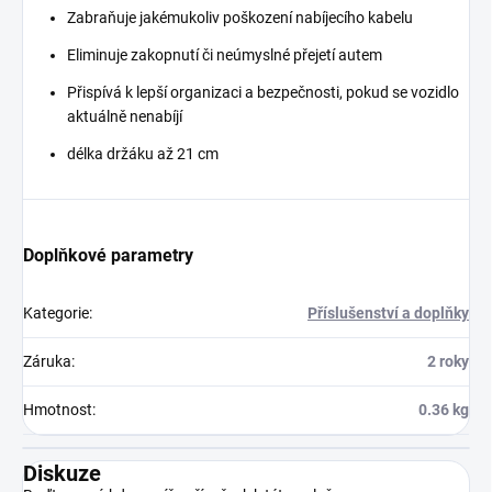
Zabraňuje jakémukoliv poškození nabíjecího kabelu
Eliminuje zakopnutí či neúmyslné přejetí autem
Přispívá k lepší organizaci a bezpečnosti, pokud se vozidlo
aktuálně nenabíjí
délka držáku až 21 cm
Doplňkové parametry
Kategorie
:
Příslušenství a doplňky
Záruka
:
2 roky
Hmotnost
:
0.36 kg
Diskuze