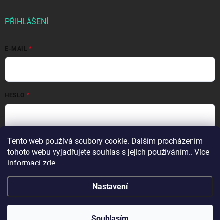
PŘIHLÁŠENÍ
E-MAIL
HESLO
Přihlásit se
Tento web používá soubory cookie. Dalším procházením
tohoto webu vyjadřujete souhlas s jejich používáním.. Více
Nová registrace
Zapomenuté heslo
informací
zde
.
Nastavení
Copyright 2026
evpartner.cz
. Všechna práva vyhrazena.
Souhlasím