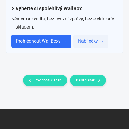
⚡ Vyberte si spolehlivý WallBox
Německá kvalita, bez revizní zprávy, bez elektrikáře
– skladem.
Prohlédnout WallBoxy →
Nabíječky →
Předchozí článek
Další článek
Z
á
p