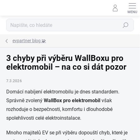
Přejít
na
obsah
Hledat
evpartner blog 🧩
3 chyby při výběru WallBoxu pro
elektromobil – na co si dát pozor
7.3.2026
Domácí nabíjení elektromobilu je dnes standardem.
Správně zvolený
WallBox pro elektromobil
však
rozhoduje o bezpečnosti, komfortu i dlouhodobé
spolehlivosti celé elektroinstalace.
Mnoho majitelů EV se při výběru dopouští chyb, které je