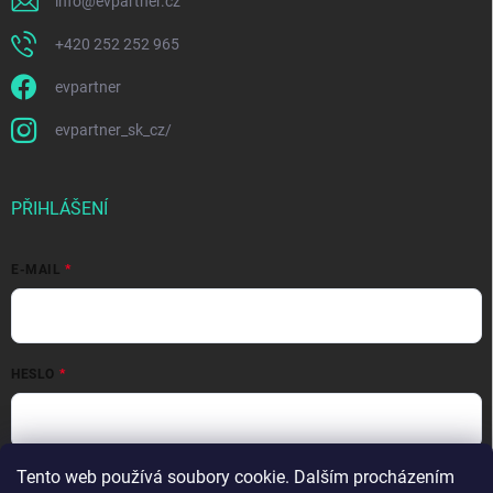
info
@
evpartner.cz
+420 252 252 965
evpartner
evpartner_sk_cz/
PŘIHLÁŠENÍ
E-MAIL
HESLO
Přihlásit se
Tento web používá soubory cookie. Dalším procházením