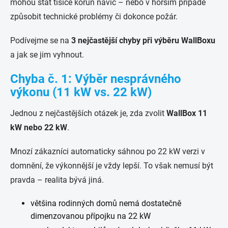
mohou stát tisíce korun navíc – nebo v horším případě
způsobit technické problémy či dokonce požár.
Podívejme se na
3 nejčastější chyby při výběru WallBoxu
a jak se jim vyhnout.
Chyba č. 1: Výběr nesprávného
výkonu (11 kW vs. 22 kW)
Jednou z nejčastějších otázek je, zda zvolit
WallBox 11
kW nebo 22 kW
.
Mnozí zákazníci automaticky sáhnou po 22 kW verzi v
domnění, že výkonnější je vždy lepší. To však nemusí být
pravda – realita bývá jiná.
většina rodinných domů nemá dostatečně
dimenzovanou přípojku na 22 kW