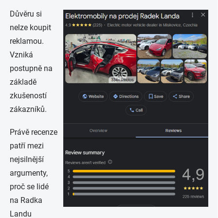
Důvěru si
nelze koupit
reklamou.
Vzniká
postupně na
základě
zkušeností
zákazníků.
Právě recenze
patří mezi
nejsilnější
argumenty,
proč se lidé
na Radka
Landu