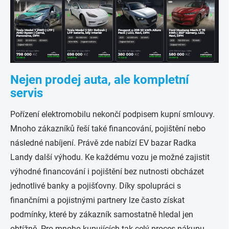
Nejen prodej auta, ale kompletní
servis
Pořízení elektromobilu nekončí podpisem kupní smlouvy.
Mnoho zákazníků řeší také financování, pojištění nebo
následné nabíjení. Právě zde nabízí EV bazar Radka
Landy další výhodu. Ke každému vozu je možné zajistit
výhodné financování i pojištění bez nutnosti obcházet
jednotlivé banky a pojišťovny. Díky spolupráci s
finančními a pojistnými partnery lze často získat
podmínky, které by zákazník samostatně hledal jen
obtížně. Pro mnoho kupujících tak celý proces nákupu