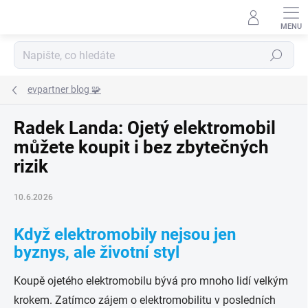
Přejít
na
obsah
Hledat
evpartner blog 🧩
Radek Landa: Ojetý elektromobil
můžete koupit i bez zbytečných
rizik
10.6.2026
Když elektromobily nejsou jen
byznys, ale životní styl
Koupě ojetého elektromobilu bývá pro mnoho lidí velkým
krokem. Zatímco zájem o elektromobilitu v posledních