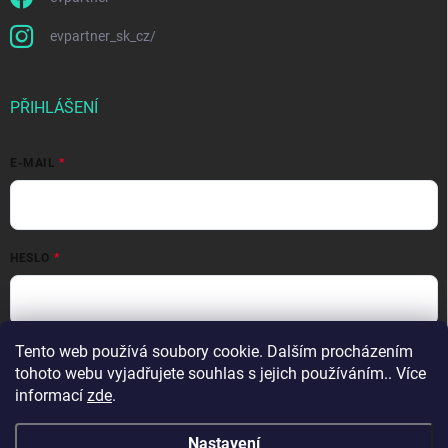
evpartner_sk_cz/
PŘIHLÁŠENÍ
E-MAIL
HESLO
Přihlásit se
Tento web používá soubory cookie. Dalším procházením
tohoto webu vyjadřujete souhlas s jejich používáním.. Více
Nová registrace
Zapomenuté heslo
informací
zde
.
Nastavení